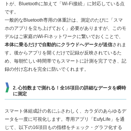
トが、Bluetoothに加えて「Wi-Fi接続」に対応している点
です。
一般的なBluetooth専用の体重計は、測定のたびに「スマ
ホのアプリを立ち上げておく」必要がありますが、このモ
デルはご家庭のWi-Fiネットワークに繋いでおくことで、
本体に乗るだけで自動的にクラウドへデータが送信
されま
す。後からアプリを開くだけで記録が反映されているた
め、毎朝忙しい時間帯でもスマートに計測を完了でき、記
録の付け忘れを完全に防いでくれます。
2. 心拍数まで測れる！全16項目の詳細なデータを瞬時
に測定
スマート体組成計の名にふさわしく、カラダのあらゆるデ
ータを一度に可視化します。専用アプリ「EufyLife」を通
じて、以下の16項目もの指標をチェック・グラフ化する