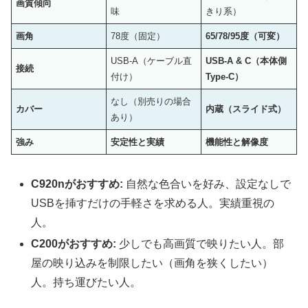
画質傾向
味
きり系）
画角
78度（固定）
65/78/95度（可変）
USB-A（ケーブル直
USB-A & C（本体側
接続
付け）
Type-C）
なし（別売りの場合
カバー
内蔵（スライド式）
あり）
強み
安定性と実績
機能性と解像度
C920nがおすすめ:
自然な色合いを好み、設定なしで
USBを挿すだけの手軽さを求める人。実績重視の
人。
C200がおすすめ:
少しでも高画質で映りたい人。部
屋の映り込みを制限したい（画角を狭くしたい）
人。持ち運びたい人。