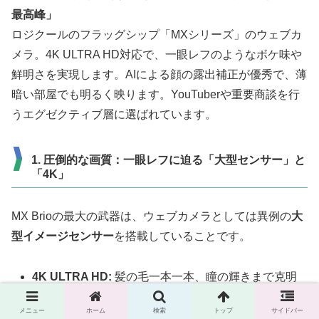
最高峰」
ロジクールのフラッグシップ「MXシリーズ」のウェブカ
メラ。4K ULTRA HD対応で、一眼レフのようなボケ味や
鮮明さを実現します。AIによる顔の露出補正が優秀で、薄
暗い部屋でも明るく映ります。YouTuberや重要商談を行
うエグゼクティブ層に選ばれています。
1. 圧倒的な画質：一眼レフに迫る「大型センサー」と
「4K」
MX Brioの最大の武器は、ウェブカメラとしては異例の
大
型イメージセンサー
を搭載していることです。
4K ULTRA HD:
髪の毛一本一本、瞳の輝きまで克明
に描写する解像度を持ちます。
メニュー
ホーム
検索
トップ
サイドバー
強化された受光性能:
従来の4Kウェブカメラ（Brio