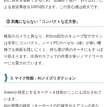
的に視界を遮断できるため、会議終了後の「切り忘れ」に
よる放送事故を100%防げます。この安心感は絶大です。
③ 邪魔にならない「コンパクトな正方形」
横長のカメラと異なり、約5cm四方のキューブ型デザイン
は非常にコンパクト。ノートPCのベゼル（縁）が狭い機
種でも画面を隠しにくく、持ち運び用のポーチにもすっぽ
り収まります。出張やカフェでの作業が多いノマドワーカ
ーにも愛されています。
3. マイク性能：AIノイズリダクション
Ankerが得意とするオーディオ技術がここにも活かされて
います。
AIが周囲の雑音（キーボードの打鍵音やエアコンの音な