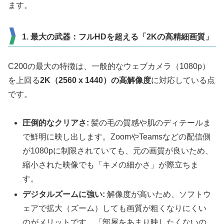
ます。
1. 最大の武器：フルHDを超える「2Kの高精細画質」
C200の最大の特徴は、一般的なウェブカメラ（1080p）
を上回る
2K（2560 x 1440）の高解像度
に対応している点
です。
圧倒的なクリアさ:
髪の毛の質感や肌のディテールま
で鮮明に映し出します。ZoomやTeamsなどの配信側
が1080pに制限されていても、元の画質が良いため、
縮小された映像でも「キメの細かさ」が際立ちま
す。
デジタルズームに強い:
解像度が高いため、ソフトウ
ェアで拡大（ズーム）しても画質が粗くなりにくい
のがメリットです。「部屋をあまり映したくないの